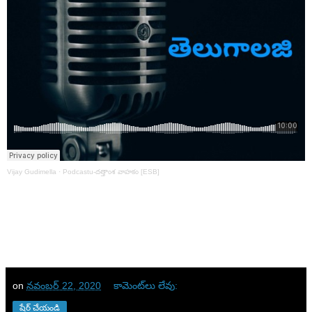
Vijay Gudimella
·
Podcastu-దత్తాంశ వాహకం [ESB]
on
నవంబర్ 22, 2020
కామెంట్‌లు లేవు:
షేర్ చేయండి