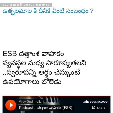
22, నవంబర్ 2020, ఆదివారం
ఉత్పలమాల కి దీనికి ఏంటి సంబంధం ?
ESB దత్తాంశ వాహకం
వ్యవస్థల మధ్య సారూప్యతలని
..స్వరూపన్ని అర్ధం చేస్కుంటే
ఉపయోగాలు బోలెడు